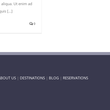
 aliqua. Ut enim ad
is [...]
0
ABOUT US
|
DESTINATIONS
|
BLOG
|
RESERVATIONS