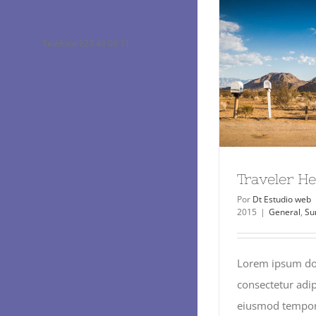
Teléfono 923 46 06 71
Traveler He
Por
Dt Estudio web
2015
|
General
,
Su
Lorem ipsum dol
consectetur adip
eiusmod tempor 