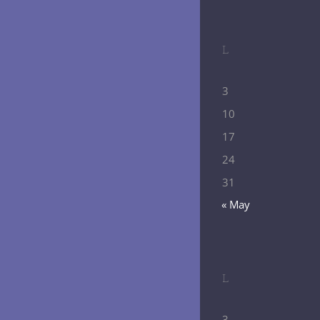
L
3
10
17
24
31
« May
L
3