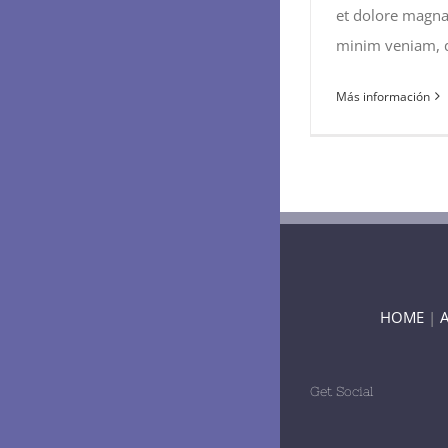
et dolore magna
minim veniam, qu
Más información
HOME
|
Get Social